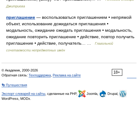
Дмитриева
приглашение
— воспользоваться приглашением • непрямой
объект, использование дожидаться приглашения •
модальность, ожидание ожидать приглашения • модальность,
ожидание повторить приглашение • действие, повтор получить
приглашение • действие, получатель… …
Глагольной
сочетаемости непредметных имён
© Академик, 2000-2026
18+
Обратная связь:
Техподдержка
,
Реклама на сайте
👣 Путешествия
Экспорт словарей на сайты
, сделанные на PHP,
Joomla,
Drupal,
WordPress, MODx.