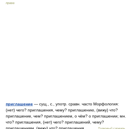
права
приглашение
— сущ., с., употр. сравн. часто Морфология:
(нет) чего? приглашения, чему? приглашению, (вижу) что?
приглашение, чем? приглашением, о чём? о приглашении; мн.
что? приглашения, (нет) чего? приглашений, чему?
приглашениям, (вижу) что? приглашения,… …
Толковый словарь