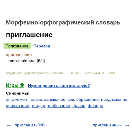
Морфемно-орфографический словарь
приглашение
Толкование
Перевод
приглашение
приглаш/е́ни/е [й/э].
Морфемно-орфографический словарь. — М.: АСТ.
.
Тихонов А. Н.
.
2002
.
Игры ⚽
Нужно решить контрольную?
Синонимы
:
ангажемент
,
вызов
,
вызывание
,
зов
,
обращение
,
предложение
,
призывание
,
тендер
,
требование
,
флаер
,
флаерс
приглашать(ся)
приглашённый